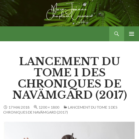
Aller
au
contenu
Recherche
Marie-Jeanne Chaplain-Corriveau – Auteure
MENU
PRINCI
LANCEMENT DU
TOME 1 DES
CHRONIQUES DE
NAVÄMGARD (2017)
17 MAI 2018
1200 × 1800
LANCEMENT DU TOME 1 DES
CHRONIQUES DE NAVÄMGARD (2017)