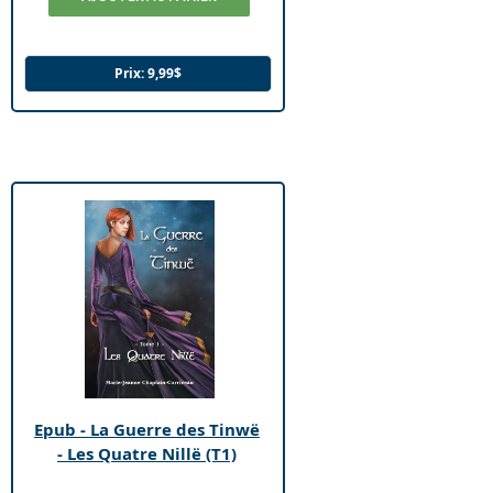
Prix:
9,99$
Epub - La Guerre des Tinwë
- Les Quatre Nillë (T1)