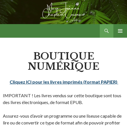
Aller
au
contenu
Recherche
Marie-Jeanne Chaplain-Corriveau – Auteure
MENU
PRINCI
BOUTIQUE
NUMÉRIQUE
Cliquez ICI pour les livres imprimés (format PAPIER)
IMPORTANT ! Les livres vendus sur cette boutique sont tous
des livres électroniques, de format EPUB.
Assurez-vous d’avoir un programme ou une liseuse capable de
lire ou de convertir ce type de format afin de pouvoir profiter