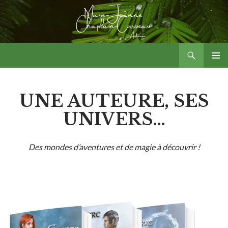
Aller
au
contenu
Recherche
Marie-Jeanne Chaplain-Corriveau – Auteure
MENU
PRINCI
UNE AUTEURE, SES
UNIVERS…
Des mondes d’aventures et de magie à découvrir !